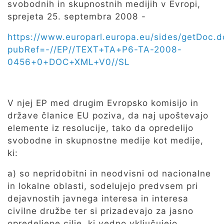
svobodnih in skupnostnih medijih v Evropi,
sprejeta 25. septembra 2008 -
https://www.europarl.europa.eu/sides/getDoc.d
pubRef=-//EP//TEXT+TA+P6-TA-2008-
0456+0+DOC+XML+V0//SL
V njej EP med drugim Evropsko komisijo in
države članice EU poziva, da naj upoštevajo
elemente iz resolucije, tako da opredelijo
svobodne in skupnostne medije kot medije,
ki:
a) so nepridobitni in neodvisni od nacionalne
in lokalne oblasti, sodelujejo predvsem pri
dejavnostih javnega interesa in interesa
civilne družbe ter si prizadevajo za jasno
opredeljene cilje, ki vedno vključujejo